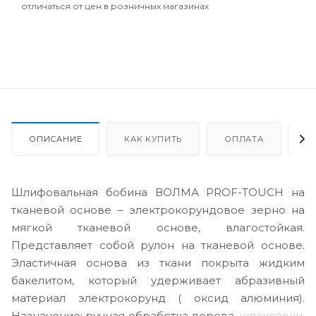
отличаться от цен в розничных магазинах
ОПИСАНИЕ
КАК КУПИТЬ
ОПЛАТА
Д
Шлифовальная бобина ВОЛМА PROF-TOUCH на
тканевой основе – электрокорундовое зерно на
мягкой тканевой основе, влагостойкая.
Представляет собой рулон на тканевой основе.
Эластичная основа из ткани покрыта жидким
бакелитом, который удерживает абразивный
материал электрокорунд ( оксид алюминия).
Назначение: ручная обработка дерева,
шпаклёвки
,