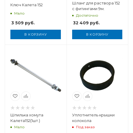
Шланг для раствора 152
Ключ Калета 152
с фитингами 9м.
Мало
Достаточно
3 509
руб.
32 409
руб.
В КОРЗИНУ
В КОРЗИНУ
Вес, кг
0,006
Шпилька хомута
Уплотнитель крышки
Калета152(1шт.)
колокола
Мало
Под заказ