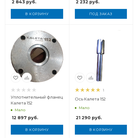
2 843
руб.
2 232
руб.
В КОРЗИНУ
ПОД ЗАКАЗ
Вес, кг
0,095
1
Уплотнительный фланец
Ось Калета 152
Калета 152
Мало
Мало
21 290
руб.
12 897
руб.
В КОРЗИНУ
В КОРЗИНУ