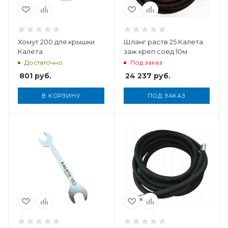
Хомут 200 для крышки
Шланг раств 25 Калета
Калета
заж креп соед 10м
Достаточно
Под заказ
801
руб.
24 237
руб.
В КОРЗИНУ
ПОД ЗАКАЗ
Вес, кг
8,2