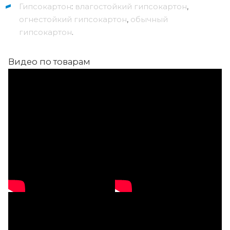
Гипсокартон
:
влагостойкий гипсокартон
,
огнестойкий гипсокартон
,
обычный
гипсокартон
.
Видео по товарам