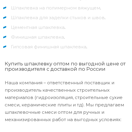
Шпаклевка на полимерном вяжущем
.
Шпаклевка для заделки стыков и швов
.
Цементная шпаклевка
.
Финишная шпаклевка
.
Гипсовая финишная шпаклевка
.
Купить шпаклевку оптом по выгодной цене от
производителя с доставкой по России
Наша компания – ответственный поставщик и
производитель качественных строительных
материалов (гидроизоляция, строительные сухие
смеси, керамические плиты и тд). Мы предлагаем
шпаклевочные смеси оптом для ручных и
механизированных работ на выгодных условиях: