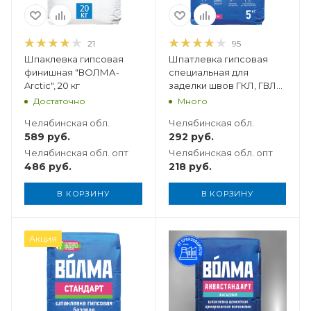
21
95
Шпаклевка гипсовая
Шпатлевка гипсовая
финишная "ВОЛМА-
специальная для
Arctic", 20 кг
заделки швов ГКЛ, ГВЛ
"ВОЛМА-Шов", 5 кг
Достаточно
Много
Челябинская обл.
Челябинская обл.
589
руб.
292
руб.
Челябинская обл. опт
Челябинская обл. опт
486
руб.
218
руб.
В КОРЗИНУ
В КОРЗИНУ
Вес, кг
Акция
22