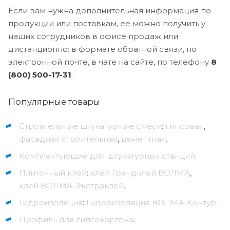
Если вам нужна дополнительная информация по
продукции или поставкам, ее можно получить у
наших сотрудников в офисе продаж или
дистанционно: в формате обратной связи, по
электронной почте, в чате на сайте, по телефону
8
(800) 500-17-31
.
Популярные товары
Строительные штукатурные смеси
:
гипсовая
,
фасадная строительная
,
цементная
.
Комплектующие для штукатурных станций
.
Плиточный клей
:
клей Грандклей ВОЛМА
,
клей ВОЛМА-Экстраклей
.
Гидроизоляция
:
Гидроизоляция ВОЛМА-Контур
.
Профиль для гипсокартона
.