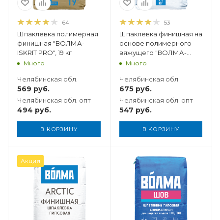
64
53
Шпаклевка полимерная
Шпаклевка финишная на
финишная "ВОЛМА-
основе полимерного
ISKRIT PRO", 19 кг
вяжущего "ВОЛМА-
ISKRIT" белоснежная 19
Много
Много
кг
Челябинская обл.
Челябинская обл.
569
руб.
675
руб.
Челябинская обл. опт
Челябинская обл. опт
494
руб.
547
руб.
В КОРЗИНУ
В КОРЗИНУ
Вес, кг
Акция
20