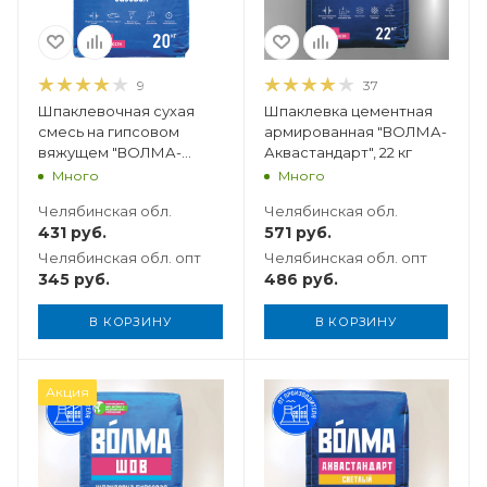
9
37
Шпаклевочная сухая
Шпаклевка цементная
смесь на гипсовом
армированная "ВОЛМА-
вяжущем "ВОЛМА-
Аквастандарт", 22 кг
Стандарт" базовая, 20 кг
Много
Много
Челябинская обл.
Челябинская обл.
431
руб.
571
руб.
Челябинская обл. опт
Челябинская обл. опт
345
руб.
486
руб.
В КОРЗИНУ
В КОРЗИНУ
Вес, кг
Акция
22