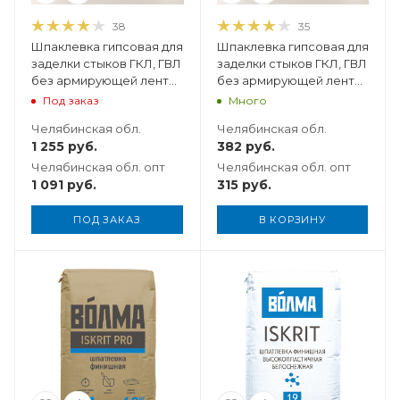
38
35
Шпаклевка гипсовая для
Шпаклевка гипсовая для
заделки стыков ГКЛ, ГВЛ
заделки стыков ГКЛ, ГВЛ
без армирующей ленты
без армирующей ленты
"ВОЛМА-Унишов" 25 кг
"ВОЛМА-Унишов", 5 кг
Под заказ
Много
Челябинская обл.
Челябинская обл.
1 255
руб.
382
руб.
Челябинская обл. опт
Челябинская обл. опт
1 091
руб.
315
руб.
ПОД ЗАКАЗ
В КОРЗИНУ