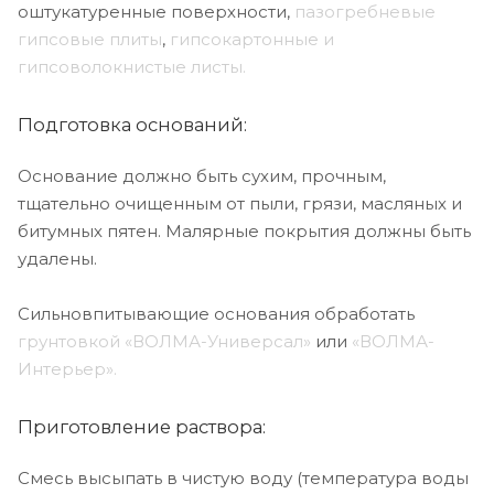
оштукатуренные поверхности,
пазогребневые
гипсовые плиты
,
гипсокартонные и
гипсоволокнистые листы.
Подготовка оснований:
Основание должно быть сухим, прочным,
тщательно очищен­ным от пыли, грязи, масляных и
битумных пятен. Малярные покрытия должны быть
удалены.
Сильновпитывающие основания обработать
грунтовкой «ВОЛМА-Универсал»
или
«ВОЛМА-
Интерьер».
Приготовление раствора:
Смесь высыпать в чистую воду (температура воды