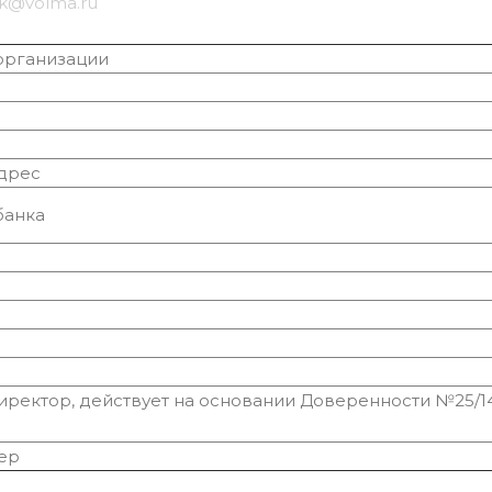
uk@volma.ru
организации
дрес
банка
ректор, действует на основании Доверенности №25/14
тер