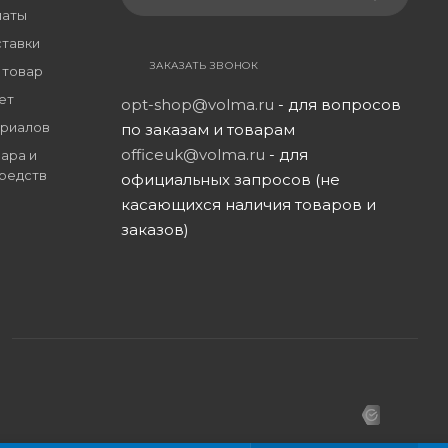
латы
ставки
ЗАКАЗАТЬ ЗВОНОК
 товар
ет
opt-shop@volma.ru
- для вопросов
риалов
по заказам и товарам
officeuk@volma.ru
- для
ара и
редств
официальных запросов (не
касающихся наличия товаров и
заказов)