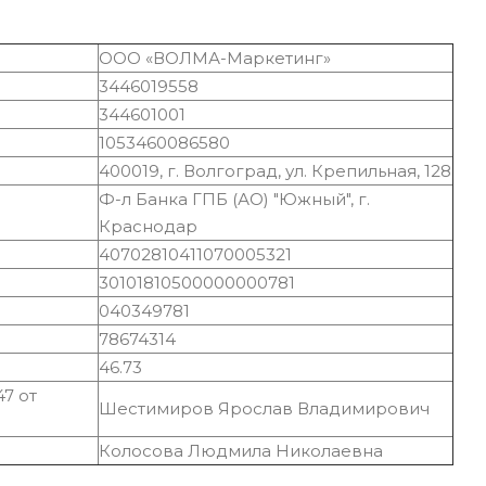
ООО «ВОЛМА-Маркетинг»
3446019558
344601001
1053460086580
400019, г. Волгоград, ул. Крепильная, 128
Ф-л Банка ГПБ (АО) "Южный", г.
Краснодар
40702810411070005321
30101810500000000781
040349781
78674314
46.73
7 от
Шестимиров Ярослав Владимирович
Колосова Людмила Николаевна