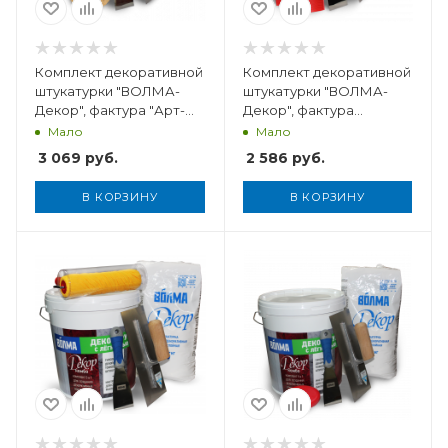
Комплект декоративной
Комплект декоративной
штукатурки "ВОЛМА-
штукатурки "ВОЛМА-
Декор", фактура "Арт-
Декор", фактура
Бетон", 5 кг
"Дерево", 5 кг
Мало
Мало
3 069
руб.
2 586
руб.
В КОРЗИНУ
В КОРЗИНУ
Вес, кг
5