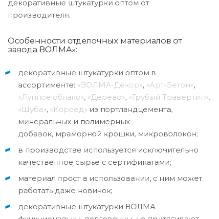
декоративные штукатурки оптом от
производителя.
Особенности отделочных материалов от
завода ВОЛМА»:
декоративные штукатурки оптом в
ассортименте:
«ВОЛМА-Декор»
,
«Арт-Бетон»
,
«Лунное облако»
,
«Дерево»
,
«Грубый Травертин»
,
«Шуба»
,
«Короед»
из портландцемента,
минеральных и полимерных
добавок, мраморной крошки, микроволокон;
в производстве используется исключительно
качественное сырье с сертификатами;
материал прост в использовании, с ним может
работать даже новичок;
декоративные штукатурки ВОЛМА
функциональны, долговечны, не притягивают