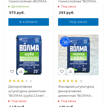
тонкослойная «ВОЛМА-
тонкослойная "ВОЛМА-
Декор», 12 кг
Декор", 5 кг
Достаточно
Под заказ
573
руб.
293
руб.
В КОРЗИНУ
ПОД ЗАКАЗ
Вес, кг
25
9
12
Декоративная
Фасадная штукатурка
штукатурка цементная
декоративная
"ВОЛМА-Шуба 2,5 мм", 25
цементная "ВОЛМА-
кг
Короед 2,5 мм", 25 кг
Под заказ
Под заказ