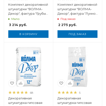
Комплект декоративной
Комплект декоративной
штукатурки "ВОЛМА-
штукатурки "ВОЛМА-
Декор", фактура "Грубый
Декор", фактура "Лунное
Травертин", 5 кг
облако", 5 кг
Мало
Под заказ
3 214
руб.
2 275
руб.
В КОРЗИНУ
ПОД ЗАКАЗ
Вес, кг
5
68
5
Декоративная
Декоративная
штукатурка гипсовая
штукатурка гипсовая