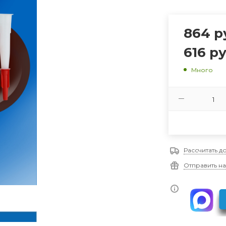
864
р
616
ру
Много
Рассчитать д
Отправить на