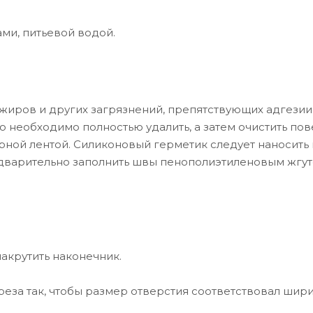
ами, питьевой водой.
 жиров и других загрязнений, препятствующих адгезии
го необходимо полностью удалить, а затем очистить пов
ной лентой. Силиконовый герметик следует наносить 
едварительно заполнить швы пенополиэтиленовым жгут
акрутить наконечник.
реза так, чтобы размер отверстия соответствовал шир