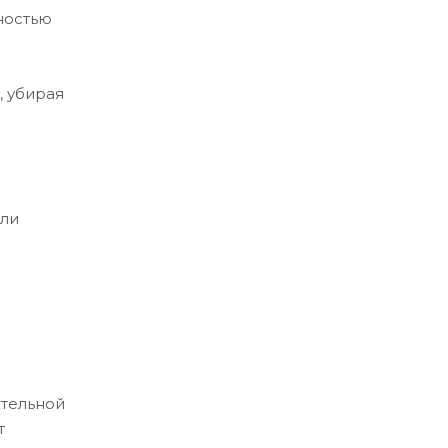
ностью
, убирая
или
ительной
т