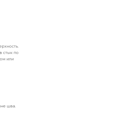
ерхность.
в стык по
ом или
ине шва.