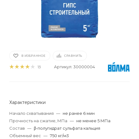
В ИЗБРАННОЕ
СРАВНИТЬ
Артикул:
30000004
13
Характеристики
Начало схватывания
—
не ранее 6 мин
Прочность на сжатие, МПа
—
не менее 5 МПа
Состав
—
β-полугидрат сульфата кальция
Объемный вес
—
750 кг/м3