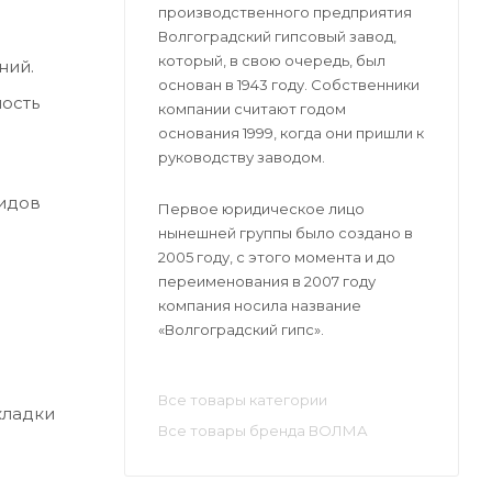
производственного предприятия
Волгоградский гипсовый завод,
который, в свою очередь, был
ний.
основан в 1943 году. Собственники
ность
компании считают годом
основания 1999, когда они пришли к
руководству заводом.
видов
Первое юридическое лицо
нынешней группы было создано в
2005 году, с этого момента и до
переименования в 2007 году
компания носила название
«Волгоградский гипс».
Все товары категории
кладки
Все товары бренда ВОЛМА