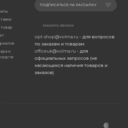
ПОДПИСАТЬСЯ НА РАССЫЛКУ
латы
ставки
ЗАКАЗАТЬ ЗВОНОК
 товар
ет
opt-shop@volma.ru
- для вопросов
риалов
по заказам и товарам
officeuk@volma.ru
- для
ара и
редств
официальных запросов (не
касающихся наличия товаров и
заказов)