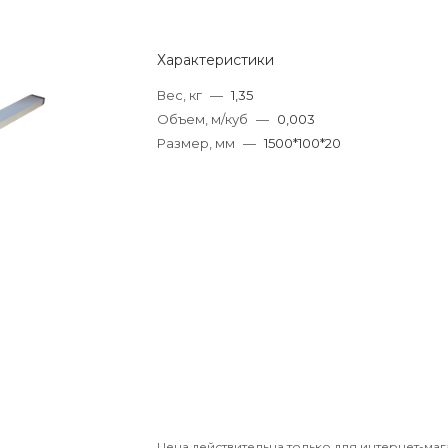
Характеристики
Вес, кг
—
1,35
Объем, м/куб
—
0,003
Размер, мм
—
1500*100*20
Цена действительна только для интернет-маг