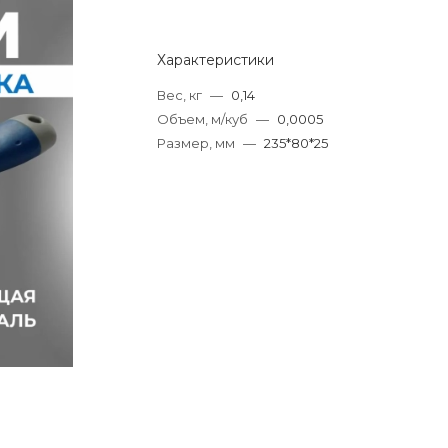
Характеристики
Вес, кг
—
0,14
Объем, м/куб
—
0,0005
Размер, мм
—
235*80*25