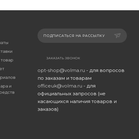
ПОДПИСАТЬСЯ НА РАССЫЛКУ
латы
ставки
ЗАКАЗАТЬ ЗВОНОК
 товар
ет
opt-shop@volma.ru
- для вопросов
риалов
по заказам и товарам
officeuk@volma.ru
- для
ара и
редств
официальных запросов (не
касающихся наличия товаров и
заказов)