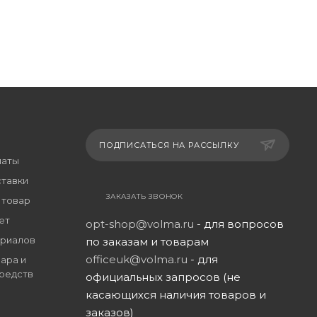
ПОДПИСАТЬСЯ НА РАССЫЛКУ
латы
ставки
ЗАКАЗАТЬ ЗВОНОК
 товар
ет
opt-shop@volma.ru
- для вопросов
риалов
по заказам и товарам
officeuk@volma.ru
- для
ара и
редств
официальных запросов (не
касающихся наличия товаров и
заказов)