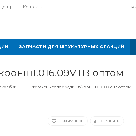
-центр
Контакты
ЗА
ЦИИ
ЗАПЧАСТИ ДЛЯ ШТУКАТУРНЫХ СТАНЦИЙ
/кронш1.016.09VTB оптом
—
 скребки
Стержень телес удлин д/кронш1.016.09VTB оптом
В ИЗБРАННОЕ
СРАВНИТЬ