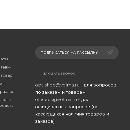
ПОДПИСАТЬСЯ НА РАССЫЛКУ
латы
ставки
ЗАКАЗАТЬ ЗВОНОК
 товар
ет
opt-shop@volma.ru
- для вопросов
риалов
по заказам и товарам
officeuk@volma.ru
- для
ара и
редств
официальных запросов (не
касающихся наличия товаров и
заказов)