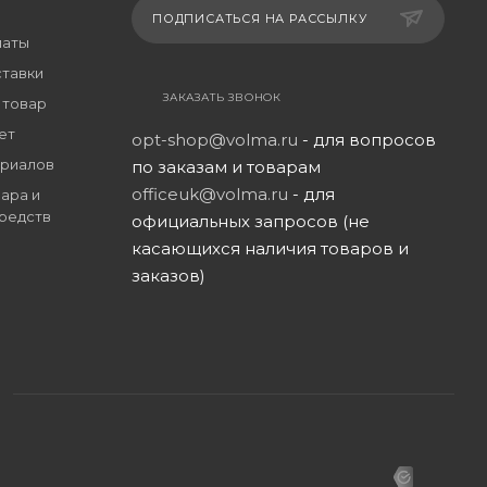
ПОДПИСАТЬСЯ НА РАССЫЛКУ
латы
ставки
ЗАКАЗАТЬ ЗВОНОК
 товар
ет
opt-shop@volma.ru
- для вопросов
риалов
по заказам и товарам
officeuk@volma.ru
- для
ара и
редств
официальных запросов (не
касающихся наличия товаров и
заказов)