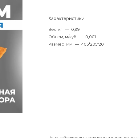
Характеристики
Вес, кг
—
0,99
Объем, м/куб
—
0,001
Размер, мм
—
405*205*20
Цена действительна только для интернет-маг