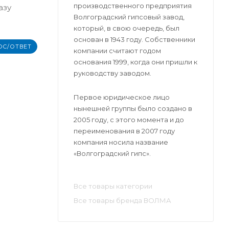
производственного предприятия
азу
Волгоградский гипсовый завод,
который, в свою очередь, был
основан в 1943 году. Собственники
ОС/ОТВЕТ
компании считают годом
основания 1999, когда они пришли к
руководству заводом.
Первое юридическое лицо
нынешней группы было создано в
2005 году, с этого момента и до
переименования в 2007 году
компания носила название
«Волгоградский гипс».
Все товары категории
Все товары бренда ВОЛМА