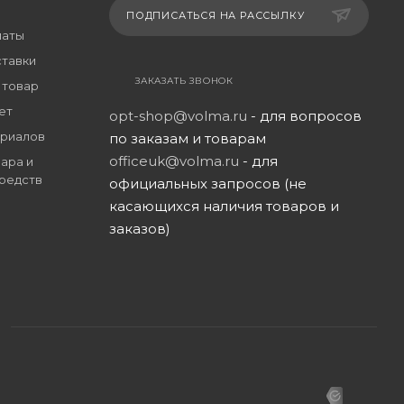
ПОДПИСАТЬСЯ НА РАССЫЛКУ
латы
ставки
ЗАКАЗАТЬ ЗВОНОК
 товар
ет
opt-shop@volma.ru
- для вопросов
риалов
по заказам и товарам
officeuk@volma.ru
- для
ара и
редств
официальных запросов (не
касающихся наличия товаров и
заказов)