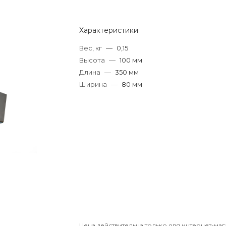
Характеристики
Вес, кг
—
0,15
Высота
—
100 мм
Длина
—
350 мм
Ширина
—
80 мм
Цена действительна только для интернет-маг