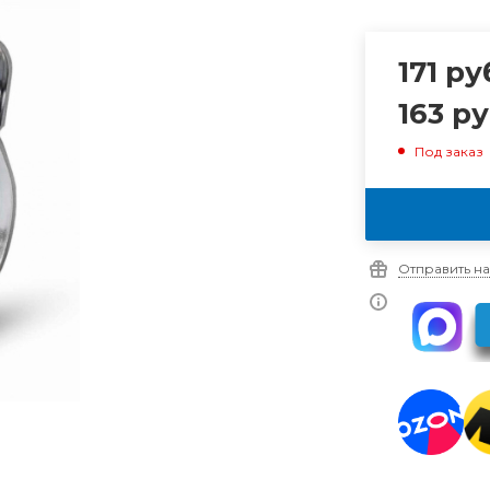
171
ру
163
ру
Под заказ
Отправить на