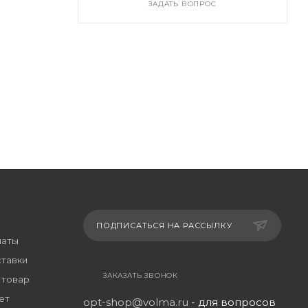
ЗАДАТЬ ВОПРОС
ПОДПИСАТЬСЯ НА РАССЫЛКУ
латы
ставки
ЗАКАЗАТЬ ЗВОНОК
 товар
ет
opt-shop@volma.ru
- для вопросов