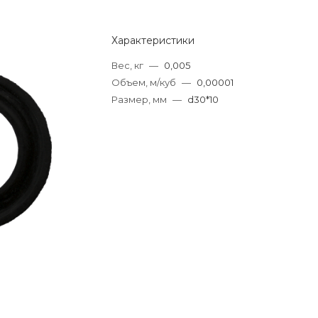
Характеристики
Вес, кг
—
0,005
Объем, м/куб
—
0,00001
Размер, мм
—
d30*10