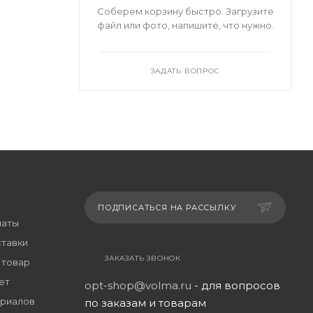
Соберем корзину быстро. Загрузите
файл или фото, напишите, что нужно.
ЗАДАТЬ ВОПРОС
ПОДПИСАТЬСЯ НА РАССЫЛКУ
латы
ставки
ЗАКАЗАТЬ ЗВОНОК
 товар
ет
opt-shop@volma.ru
- для вопросов
риалов
по заказам и товарам