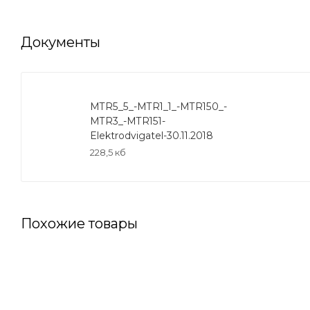
Документы
MTR5_5_-MTR1_1_-MTR150_-
MTR3_-MTR151-
Elektrodvigatel-30.11.2018
228,5 кб
Похожие товары