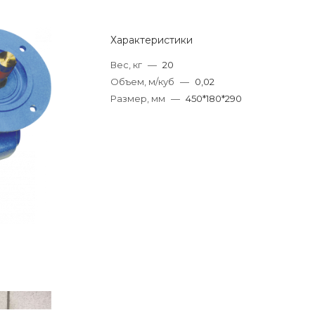
Характеристики
Вес, кг
—
20
Объем, м/куб
—
0,02
Размер, мм
—
450*180*290