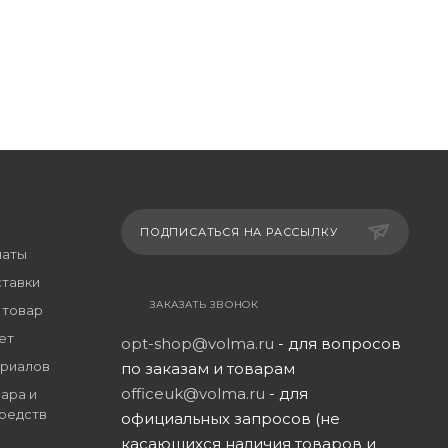
ПОДПИСАТЬСЯ НА РАССЫЛКУ
латы
ставки
ЗАКАЗАТЬ ЗВОНОК
 товар
ет
opt-shop@volma.ru
- для вопросов
риалов
по заказам и товарам
officeuk@volma.ru
- для
ара и
редств
официальных запросов (не
касающихся наличия товаров и