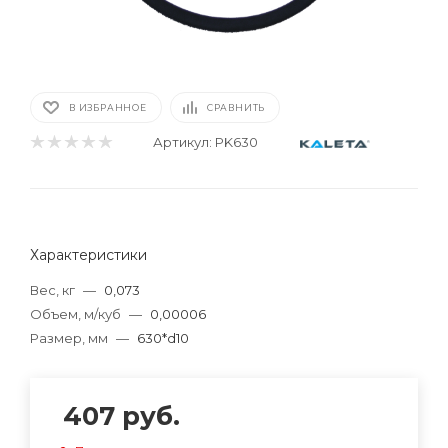
В ИЗБРАННОЕ
СРАВНИТЬ
Артикул:
PK630
Характеристики
Вес, кг
—
0,073
Объем, м/куб
—
0,00006
Размер, мм
—
630*d10
407
руб.