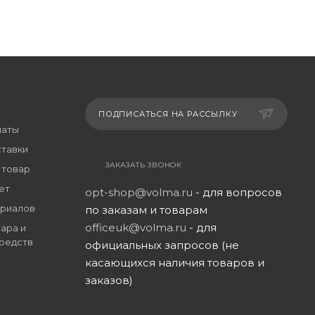
ПОДПИСАТЬСЯ НА РАССЫЛКУ
латы
ставки
ЗАКАЗАТЬ ЗВОНОК
 товар
ет
opt-shop@volma.ru
- для вопросов
риалов
по заказам и товарам
officeuk@volma.ru
- для
ара и
редств
официальных запросов (не
касающихся наличия товаров и
заказов)