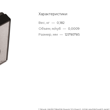
Характеристики
Вес, кг
—
0,182
Объем, м/куб
—
0,0009
Размер, мм
—
125*85*85
Цена действительна только для интернет-маг