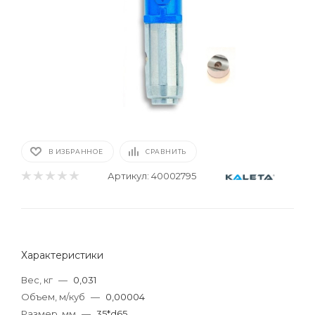
В ИЗБРАННОЕ
СРАВНИТЬ
Артикул:
40002795
Характеристики
Вес, кг
—
0,031
Объем, м/куб
—
0,00004
Размер, мм
—
35*d65