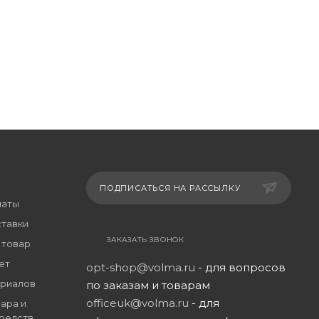
ПОДПИСАТЬСЯ НА РАССЫЛКУ
латы
ставки
ЗАКАЗАТЬ ЗВОНОК
 товар
ет
opt-shop@volma.ru
- для вопросов
риалов
по заказам и товарам
officeuk@volma.ru
- для
ара и
редств