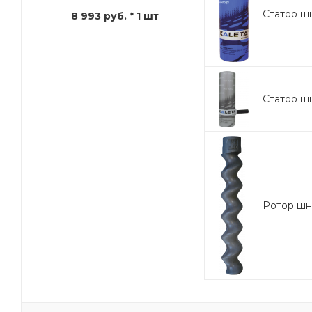
Статор шн
8 993 руб.
* 1 шт
Статор ш
Ротор шне