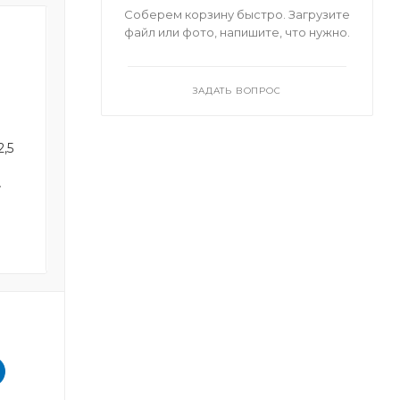
Соберем корзину быстро. Загрузите
файл или фото, напишите, что нужно.
ЗАДАТЬ ВОПРОС
2,5
Шпилька хомута
Статор шнека D 6
(комплект)
TWINGO
т
1 404 руб. * 1 шт
9 231 руб. * 1 ш
Нет в наличии
Нет в наличи