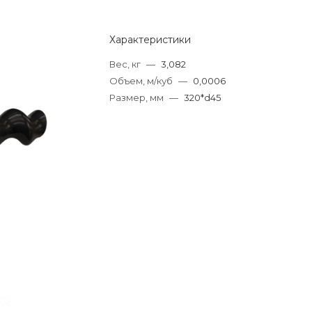
Характеристики
Вес, кг
—
3,082
Объем, м/куб
—
0,0006
Размер, мм
—
320*d45