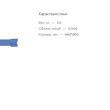
Характеристики
Вес, кг
—
3,5
Объем, м/куб
—
0,004
Размер, мм
—
460*d110