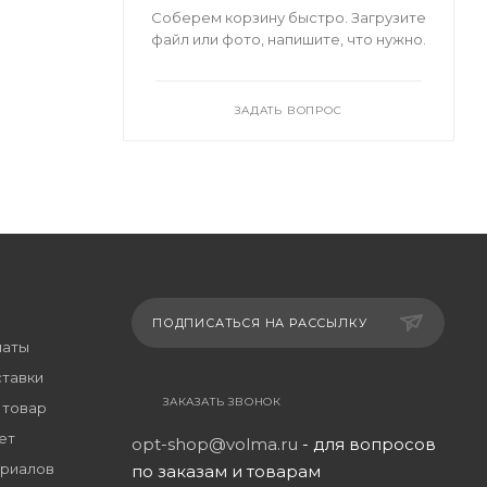
Соберем корзину быстро. Загрузите
файл или фото, напишите, что нужно.
ЗАДАТЬ ВОПРОС
ПОДПИСАТЬСЯ НА РАССЫЛКУ
латы
ставки
ЗАКАЗАТЬ ЗВОНОК
 товар
ет
opt-shop@volma.ru
- для вопросов
риалов
по заказам и товарам