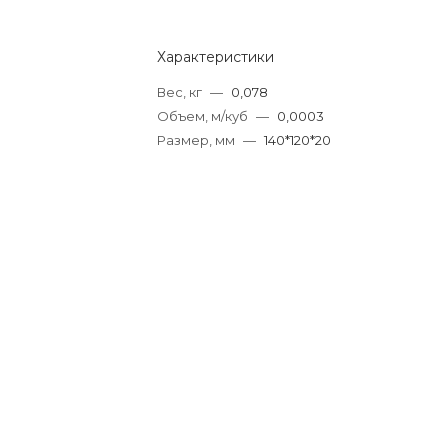
Характеристики
Вес, кг
—
0,078
Объем, м/куб
—
0,0003
Размер, мм
—
140*120*20