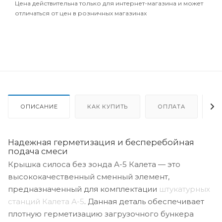
Цена действительна только для интернет-магазина и может
отличаться от цен в розничных магазинах
ОПИСАНИЕ
КАК КУПИТЬ
ОПЛАТА
Д
Надежная герметизация и бесперебойная
подача смеси
Крышка силоса без зонда А-5 Калета — это
высококачественный сменный элемент,
предназначенный для комплектации
штукатурных
станций Калета А-5
. Данная деталь обеспечивает
плотную герметизацию загрузочного бункера