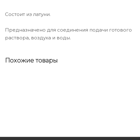
Состоит из латуни.
Нет в наличии
ДОБАВИТЬ
Предназначено для соединения подачи готового
раствора, воздуха и воды.
Похожие товары
Трубка расходомера
100-1500 л/ч Калета
5 833 руб. * 1 шт
Нет в наличии