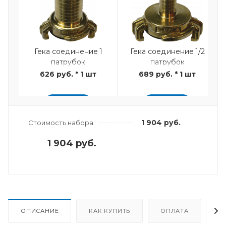
Гека соединение 1
Гека соединение 1/2
патрубок
патрубок
626 руб. * 1 шт
689 руб. * 1 шт
ДОБАВИТЬ
ДОБАВИТЬ
1 904 руб.
Стоимость набора
1 904 руб.
Фильтр водяного
Выключатель
редуктора
давления воды
ОПИСАНИЕ
КАК КУПИТЬ
ОПЛАТА
Д
(датчик)
1 495 руб. * 1 шт
7 567 руб. * 1 шт