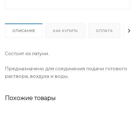
Фильтр водяного
Выключатель
редуктора
давления воды
ОПИСАНИЕ
КАК КУПИТЬ
ОПЛАТА
Д
(датчик)
1 495 руб. * 1 шт
7 567 руб. * 1 шт
Нет в наличии
Состоит из латуни.
ДОБАВИТЬ
Предназначено для соединения подачи готового
раствора, воздуха и воды.
Похожие товары
Трубка расходомера
100-1500 л/ч Калета
5 833 руб. * 1 шт